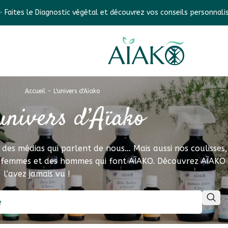
tic végétal et découvrez vos conseils personnalisés ✨
Fra
Accueil
-
L'univers d'Aïako
univers d’Aïako
ns des médias qui parlent de nous… Mais aussi nos coulisses
des femmes et des hommes qui font AÏAKO. Découvrez AÏAK
l’avez jamais vu !