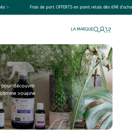
is de port OFFERTS en point relais dès 69€ d'achats📦
🎁 U
LA MARQUE
, pour découvrir
O comme vous ne