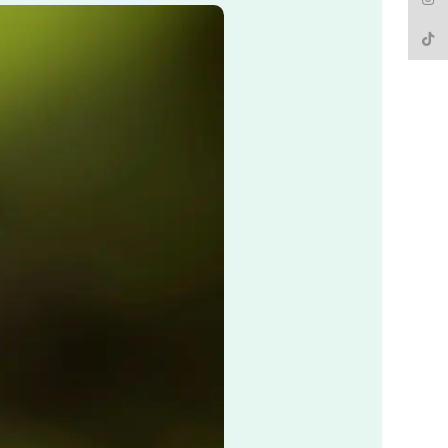
TikTo