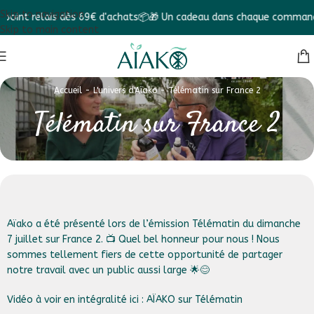
Skip to navigation
t relais dès 69€ d'achats📦
🎁 Un cadeau dans chaque commande ! 
Skip to main content
Accueil
-
L'univers d'Aïako
-
Télématin sur France 2
Télématin sur France 2
Aïako a été présenté lors de l’émission Télématin du dimanche
7 juillet sur France 2. 📺 Quel bel honneur pour nous ! Nous
sommes tellement fiers de cette opportunité de partager
notre travail avec un public aussi large 🌟😊
Vidéo à voir en intégralité ici :
AÏAKO sur Télématin