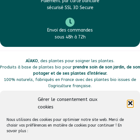
Paiement par carte bancaire
sécurisé SSL 3D Secure
Envoi des commandes
sous 48h à 72h
AÏAKO
, des plantes pour soigner les plantes.
Produits à base de plantes bio pour
prendre soin de son jardin, de son
potager et de ses plantes d’intérieur.
100% naturels, fabriqués en France avec des plantes bio issues de
l’agriculture française.
Gérer le consentement aux
cookies
Plan du site
Liens utiles
Nous utilisons des cookies pour optimiser notre site web. Merci de
choisir vos préférences en matière de cookies pour continuer ! En
savoir plus :
Suivez-nous