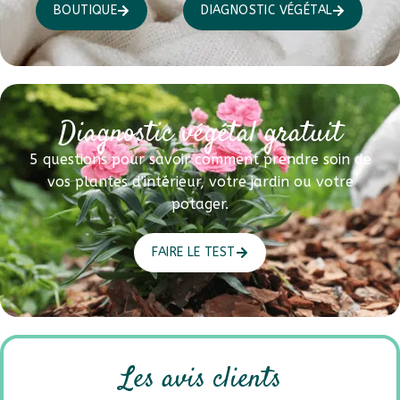
BOUTIQUE
DIAGNOSTIC VÉGÉTAL
Diagnostic végétal gratuit
5 questions pour savoir comment prendre soin de
vos plantes d'intérieur, votre jardin ou votre
potager.
FAIRE LE TEST
Les avis clients