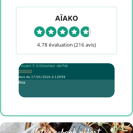
AÏAKO
4.78 évaluation
(216 avis)
Vincent P. (Utilisateur vérifié)
Mathieu H










Avis du 17/01/2024 à 12H59
Avis du 
Ras
Site bie
sans sou
top!