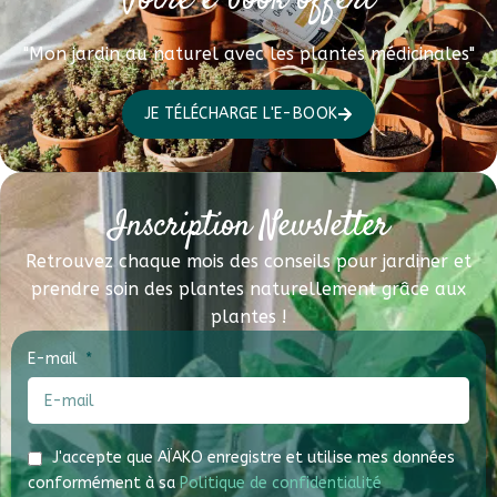
Votre e-book offert
"Mon jardin au naturel avec les plantes médicinales"
JE TÉLÉCHARGE L'E-BOOK
Inscription Newsletter
Retrouvez chaque mois des conseils pour jardiner et
prendre soin des plantes naturellement grâce aux
plantes !
E-mail
J'accepte que AÏAKO enregistre et utilise mes données
conformément à sa
Politique de confidentialité