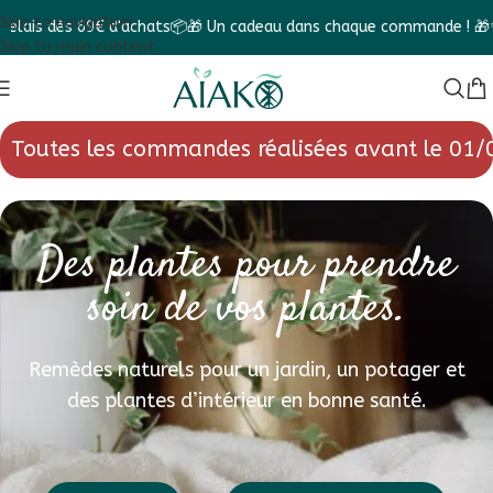
Skip to navigation
is dès 69€ d'achats📦
🎁 Un cadeau dans chaque commande ! 🎁
✨ Fa
Skip to main content
Toutes les commandes réalisées avant le 01/
Des plantes pour prendre
soin de vos plantes.
Remèdes naturels pour un jardin, un potager et
des plantes d’intérieur en bonne santé.