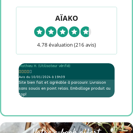
AÏAKO
4.78 évaluation
(216 avis)
Mathieu H. (Utilisateur vérifié)
Loëlia (Ut










Avis du 10/01/2024 à 19h39
Avis du 
Site bien fait et agréable à parcourir. Livraison
Site int
sans soucis en point relais. Emballage produit au
top!