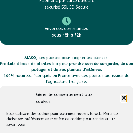
Paiement par carte bancaire
sécurisé SSL 3D Secure
Envoi des commandes
sous 48h à 72h
AÏAKO
, des plantes pour soigner les plantes.
Produits à base de plantes bio pour
prendre soin de son jardin, de son
potager et de ses plantes d’intérieur.
100% naturels, fabriqués en France avec des plantes bio issues de
l’agriculture française.
Gérer le consentement aux
cookies
Plan du site
Liens utiles
Nous utilisons des cookies pour optimiser notre site web. Merci de
choisir vos préférences en matière de cookies pour continuer ! En
savoir plus :
Suivez-nous