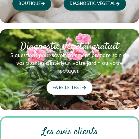
BOUTIQUE
DIAGNOSTIC VÉGÉTAL
Diagnostic végétal gratuit
5 questions pour savoir comment prendre soin de
vos plantes d'intérieur, votre jardin ou votre
potager.
FAIRE LE TEST
Les avis clients