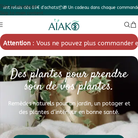
Skip to navigation
 relais dès 69€ d'achats📦
🎁 Un cadeau dans chaque commande ! 🎁
Skip to main content
Attention
: Vous ne pouvez plus commander e
Des plantes pour prendre
soin de vos plantes.
Remèdes naturels pour un jardin, un potager et
des plantes d’intérieur en bonne santé.