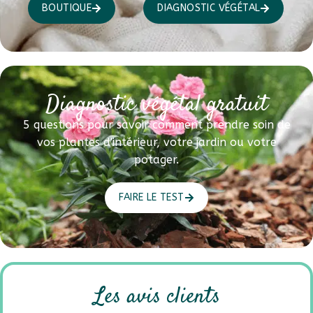
BOUTIQUE
DIAGNOSTIC VÉGÉTAL
Diagnostic végétal gratuit
5 questions pour savoir comment prendre soin de
vos plantes d'intérieur, votre jardin ou votre
potager.
FAIRE LE TEST
Les avis clients