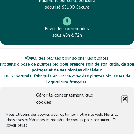
Paiement par carte bancaire
sécurisé SSL 3D Secure
Envoi des commandes
sous 48h à 72h
AÏAKO
, des plantes pour soigner les plantes.
Produits à base de plantes bio pour
prendre soin de son jardin, de son
potager et de ses plantes d’intérieur.
100% naturels, fabriqués en France avec des plantes bio issues de
l’agriculture française.
Gérer le consentement aux
cookies
Plan du site
Liens utiles
Nous utilisons des cookies pour optimiser notre site web. Merci de
choisir vos préférences en matière de cookies pour continuer ! En
savoir plus :
Suivez-nous