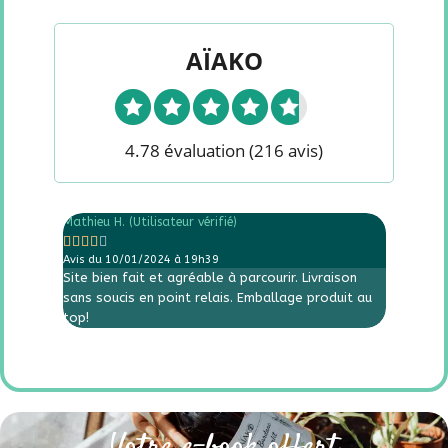
AÏAKO
4.78 évaluation
(216 avis)
Mathieu H. (Utilisateur vérifié)
Loëlia (Ut










Avis du 10/01/2024 à 19h39
Avis du 
Site bien fait et agréable à parcourir. Livraison
Site int
sans soucis en point relais. Emballage produit au
top!