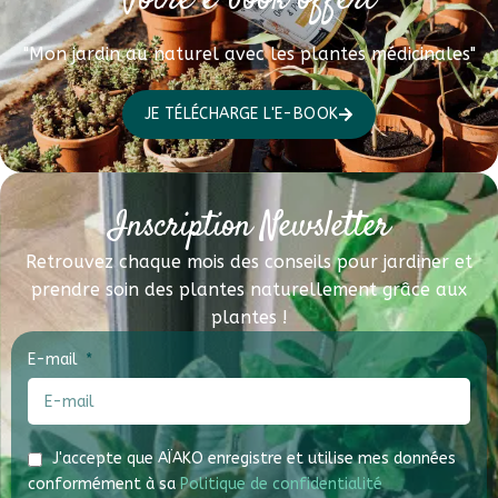
Votre e-book offert
"Mon jardin au naturel avec les plantes médicinales"
JE TÉLÉCHARGE L'E-BOOK
Inscription Newsletter
Retrouvez chaque mois des conseils pour jardiner et
prendre soin des plantes naturellement grâce aux
plantes !
E-mail
J'accepte que AÏAKO enregistre et utilise mes données
conformément à sa
Politique de confidentialité