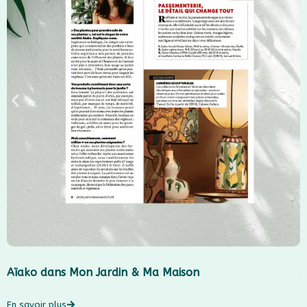
Aïako dans Mon Jardin & Ma Maison
J
En savoir plus
E