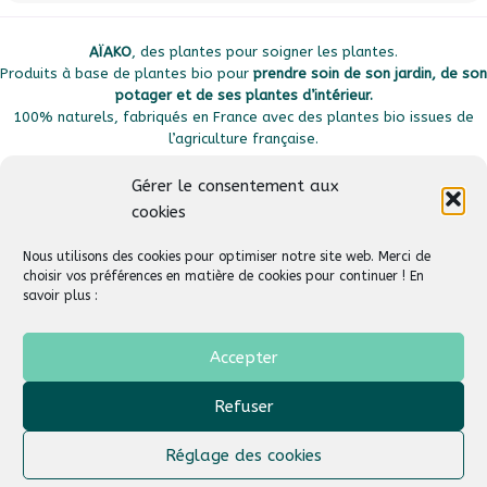
AÏAKO
, des plantes pour soigner les plantes.
Produits à base de plantes bio pour
prendre soin de son jardin, de son
potager et de ses plantes d’intérieur.
100% naturels, fabriqués en France avec des plantes bio issues de
l’agriculture française.
Gérer le consentement aux
cookies
Plan du site
Liens utiles
Nous utilisons des cookies pour optimiser notre site web. Merci de
choisir vos préférences en matière de cookies pour continuer ! En
savoir plus :
Suivez-nous
Aide & Support
Accepter
Refuser
AÏAKO
© 2026
Tous droits réservés –
Un site créé par :
Agence Web HDS
Réglage des cookies