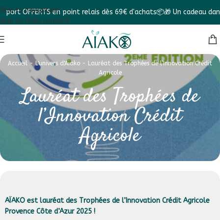
Skip to navigation
rt OFFERTS en point relais dès 69€ d'achats📦
🎁 Un cadeau dans ch
Skip to main content
Accueil
-
L'univers d'Aïako
-
Lauréat des Trophées de l’Innovation Crédit
Agricole
Lauréat des Trophées de
l’Innovation Crédit
Agricole
AÏAKO est lauréat des Trophées de l’Innovation Crédit Agricole
Provence Côte d’Azur 2025 !