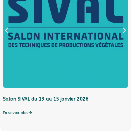
Salon SIVAL du 13 au 15 janvier 2026
L
l
c
En savoir plus
E