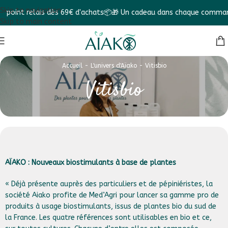
Skip to navigation
int relais dès 69€ d'achats📦
🎁 Un cadeau dans chaque commande !
Skip to main content
Accueil
-
L'univers d'Aïako
-
Vitisbio
Vitisbio
AÏAKO : Nouveaux biostimulants à base de plantes
« Déjà présente auprès des particuliers et de pépiniéristes, la
société Aiako profite de Med’Agri pour lancer sa gamme pro de
produits à usage biostimulants, issus de plantes bio du sud de
la France. Les quatre références sont utilisables en bio et ce,