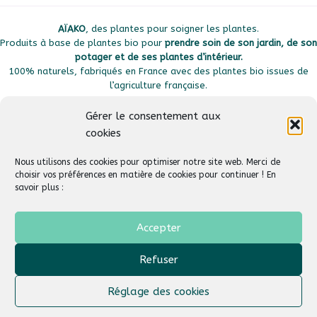
AÏAKO
, des plantes pour soigner les plantes.
Produits à base de plantes bio pour
prendre soin de son jardin, de son
potager et de ses plantes d’intérieur.
100% naturels, fabriqués en France avec des plantes bio issues de
l’agriculture française.
Gérer le consentement aux
cookies
Plan du site
Liens utiles
Nous utilisons des cookies pour optimiser notre site web. Merci de
choisir vos préférences en matière de cookies pour continuer ! En
savoir plus :
Suivez-nous
Aide & Support
Accepter
Refuser
AÏAKO
© 2026
Tous droits réservés –
Un site créé par :
Agence Web HDS
Réglage des cookies