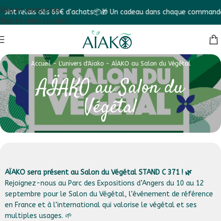
Skip to navigation
t relais dès 69€ d'achats📦
🎁 Un cadeau dans chaque commande ! 
Skip to main content
Accueil
-
L'univers d'Aïako
-
AÏAKO au Salon du Végétal
AÏAKO au Salon du
Végétal
AÏAKO sera présent au Salon du Végétal STAND C 371 ! 🌿
Rejoignez-nous au Parc des Expositions d’Angers du 10 au 12
septembre pour le Salon du Végétal, l’événement de référence
en France et à l’international qui valorise le végétal et ses
multiples usages. 🌱