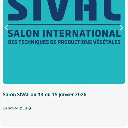
Salon SIVAL du 13 au 15 janvier 2026
L
l
c
En savoir plus
E