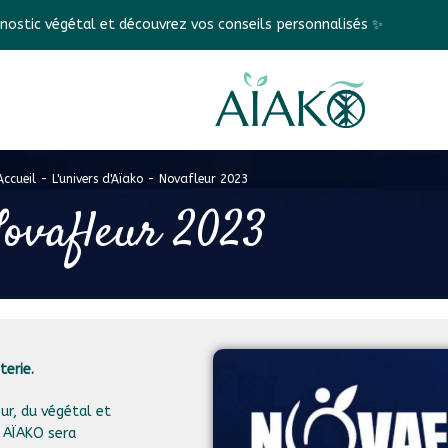
t découvrez vos conseils personnalisés ✨
Frais de port OF
Accueil
-
L'univers d'Aïako
-
Novafleur 2023
ovafleur 2023
terie.
eur, du végétal et
t AÏAKO sera