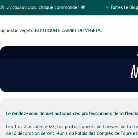
Skip to navigation
ns chaque commande ! 🎁
✨ Faites le Diagnostic végétal e
Skip to main content
iagnostic végétal
BOUTIQUE
LE CARNET DU VÉGÉTAL
N
Le rendez-vous annuel national des professionnels de la fleuris
Les 1 et 2 octobre 2023, les professionnels de l’univers de la fl
de la décoration seront réunis au Palais des Congrès de Tours e