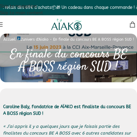
Skip to navigation
ais dès 69€ d'achats📦
🎁 Un cadeau dans chaque commande ! 🎁
✨ F
Skip to main content
Accueil
-
L'univers d'Aïako
-
En finale du concours BE A BOSS région SUD !
En finale du concours BE
A BOSS région SUD !
Caroline Baly, fondatrice de AÏAKO est finaliste du concours BE
A BOSS région SUD !
« J’ai appris il y a quelques jours que je faisais partie des
finalistes du concours BE A BOSS avec 6 autres candidates sur