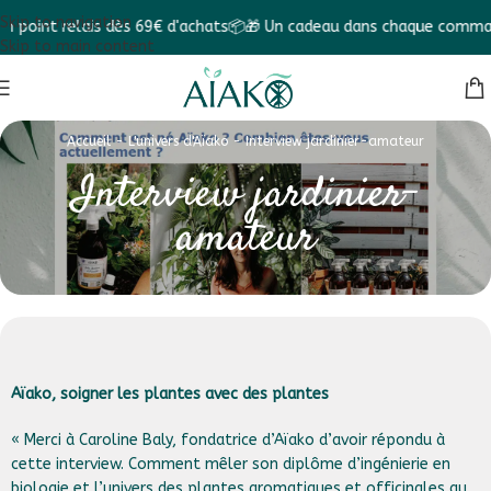
Skip to navigation
int relais dès 69€ d'achats📦
🎁 Un cadeau dans chaque commande !
Skip to main content
Accueil
-
L'univers d'Aïako
-
Interview jardinier-amateur
Interview jardinier-
amateur
Aïako, soigner les plantes avec des plantes
« Merci à Caroline Baly, fondatrice d’Aïako d’avoir répondu à
cette interview. Comment mêler son diplôme d’ingénierie en
biologie et l’univers des plantes aromatiques et officinales au