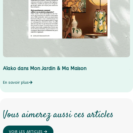
Aïako dans Mon Jardin & Ma Maison
J
En savoir plus
E
Vous aimerez aussi ces articles
VOIR LES ARTICLES