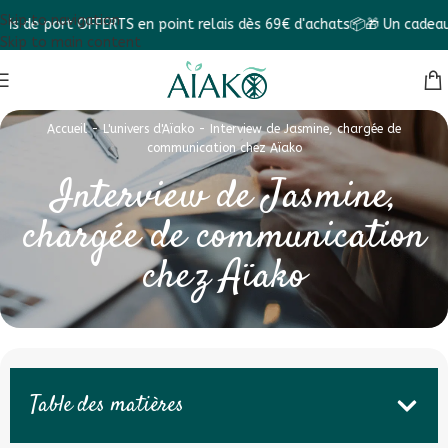
Skip to navigation
 port OFFERTS en point relais dès 69€ d'achats📦
🎁 Un cadeau dans
Skip to main content
Accueil
-
L'univers d'Aïako
-
Interview de Jasmine, chargée de
communication chez Aïako
Interview de Jasmine,
chargée de communication
chez Aïako
Table des matières