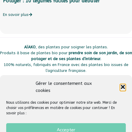
Potager : 10 légumes faciles pour débuter
A
En savoir plus
E
AÏAKO
, des plantes pour soigner les plantes.
Produits à base de plantes bio pour
prendre soin de son jardin, de son
potager et de ses plantes d’intérieur.
100% naturels, fabriqués en France avec des plantes bio issues de
l’agriculture française.
Gérer le consentement aux
cookies
Plan du site
Liens utiles
Nous utilisons des cookies pour optimiser notre site web. Merci de
choisir vos préférences en matière de cookies pour continuer ! En
savoir plus :
Suivez-nous
Aide & Support
Accepter