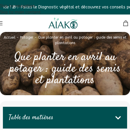
Skip to navigation

✨ Faites le Diagnostic végétal et découvrez vos conseils personna
Skip to main content
Accueil
-
Potager
-
Que planter en avril au potager : guide des semis et
plantations
Que planter en avril au
potager : guide des semis
et plantations
Table des matières