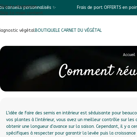
Skip to navigation
ersonnalisés ✨
Frais de port OFFERTS en point relais dès 6
Skip to main content
iagnostic végétal
BOUTIQUE
LE CARNET DU VÉGÉTAL
Accueil
Comment réus
L'idée de faire des semis en intérieur est séduisante pour beauc
vos plantes à l'intérieur, vous avez un meilleur contrôle sur le
obtenir une longueur d'avance sur la saison. Cependant, il y a c
spécifiques à respecter pour garantir la levée puis la croissance