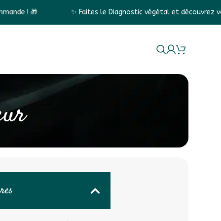
✨ Faites le Diagnostic végétal et découvrez vos conseils p
La marque
eur
ères