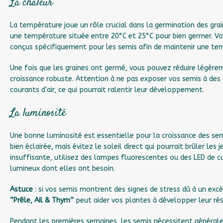
La chaleur
La température joue un rôle crucial dans la germination des gra
une température située entre 20°C et 25°C pour bien germer. Vo
conçus spécifiquement pour les semis afin de maintenir une te
Une fois que les graines ont germé, vous pouvez réduire légèr
croissance robuste. Attention à ne pas exposer vos semis à des
courants d'air, ce qui pourrait ralentir leur développement.
La luminosité
Une bonne luminosité est essentielle pour la croissance des sem
bien éclairée, mais évitez le soleil direct qui pourrait brûler les
insuffisante, utilisez des lampes fluorescentes ou des LED de c
lumineux dont elles ont besoin.
Astuce
: si vos semis montrent des signes de stress dû à un exc
“Prêle, Ail & Thym”
peut aider vos plantes à développer leur rés
Pendant les premières semaines, les semis nécessitent générale