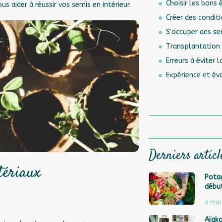
Choisir les bons
s aider à réussir vos semis en intérieur.
Créer des condit
S'occuper des s
Transplantation 
Erreurs à éviter 
Expérience et év
Derniers articl
tériaux
Potag
débu
4 mai
Aïak