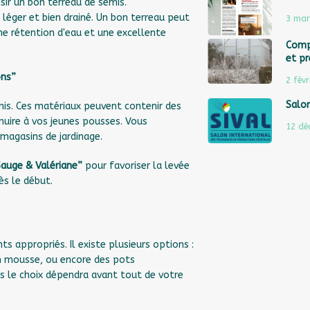
sir un bon terreau de semis.
 léger et bien drainé. Un bon terreau peut
3 mar
ne rétention d'eau et une excellente
Comp
et pr
ons”
2 févr
Salon
emis. Ces matériaux peuvent contenir des
nuire à vos jeunes pousses. Vous
12 dé
magasins de jardinage.
auge & Valériane”
pour favoriser la levée
ès le début.
 appropriés. Il existe plusieurs options :
en mousse, ou encore des pots
s le choix dépendra avant tout de votre