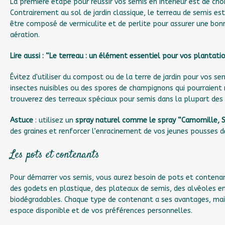
La première étape pour réussir vos semis en intérieur est de choi
Contrairement au sol de jardin classique, le terreau de semis est
être composé de vermiculite et de perlite pour assurer une bon
aération.
Lire aussi : “Le terreau : un élément essentiel pour vos plantati
Évitez d'utiliser du compost ou de la terre de jardin pour vos s
insectes nuisibles ou des spores de champignons qui pourraient 
trouverez des terreaux spéciaux pour semis dans la plupart des 
Astuce
: utilisez un
spray naturel comme le spray “Camomille, S
des graines et renforcer l’enracinement de vos jeunes pousses d
Les pots et contenants
Pour démarrer vos semis, vous aurez besoin de pots et contenants
des godets en plastique, des plateaux de semis, des alvéoles 
biodégradables. Chaque type de contenant a ses avantages, mai
espace disponible et de vos préférences personnelles.