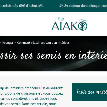
9€ d'achats📦
🎁 Un cadeau dans chaque commande ! 🎁
-
Potager
-
Comment réussir ses semis en intérieur
sir ses semis en intéri
oup de jardiniers amateurs. En démarrant
Table des mati
s conditions de croissance et vous pouvez
ertaines considérations et techniques
 de vos semis. Dans cet article, nous