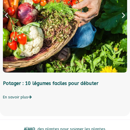
Potager : 10 légumes faciles pour débuter
A
En savoir plus
E
AÏAKO
, des plantes pour soigner les plantes.