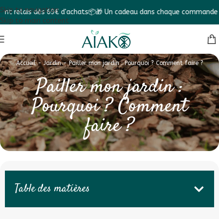
Skip to navigation
ais dès 69€ d'achats📦
🎁 Un cadeau dans chaque commande ! 🎁
✨ Fa
Skip to main content
Accueil
-
Jardin
-
Pailler mon jardin : Pourquoi ? Comment faire ?
Pailler mon jardin :
Pourquoi ? Comment
faire ?
Table des matières