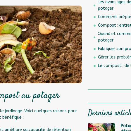
Les avantages de
potager
Comment prépare
Compost : entret
Quand et commen
potager
Fabriquer son p
Gérer les probl
Le compost : de 
ompost au potager
Derniers articl
 jardinage. Voici quelques raisons pour
 bénéfique :
Potag
 et améliore sa capacité de rétention