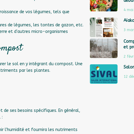
débu
4 mai
 croissance de vos légumes, tels que
Aïak
ures de légumes, les tontes de gazon, etc.
3 mar
 terre et d'autres micro-organismes
Comp
ompost
et pr
2 févr
rer le sol en y intégrant du compost. Une
Salon
triments par les plantes.
12 dé
t de ses besoins spécifiques. En général,
 :
ir l'humidité et fournira les nutriments