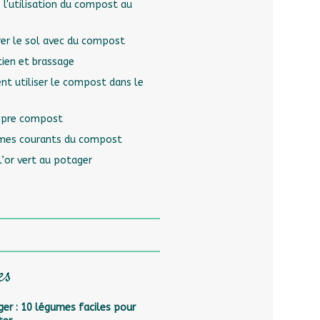
 l'utilisation du compost au
r le sol avec du compost
ien et brassage
t utiliser le compost dans le
ropre compost
èmes courants du compost
l’or vert au potager
es
er : 10 légumes faciles pour