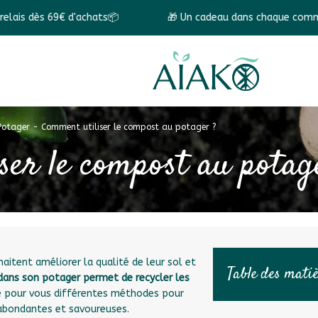
 d'achats📦
🎁 Un cadeau dans chaque commande ! 🎁
Potager
-
Comment utiliser le compost au potager ?
ser le compost au potag
haitent améliorer la qualité de leur sol et
Table des mati
dans son potager permet de recycler les
 pour vous différentes méthodes pour
s abondantes et savoureuses.