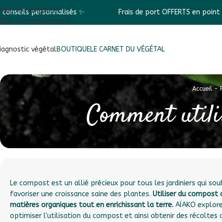
Skip to navigation
onnalisés ✨
Frais de port OFFERTS en point relais dès 69€
Skip to main content
iagnostic végétal
BOUTIQUE
LE CARNET DU VÉGÉTAL
Accueil
-
Comment utili
Le compost est un allié précieux pour tous les jardiniers qui sou
favoriser une croissance saine des plantes.
Utiliser du compost 
matières organiques tout en enrichissant la terre.
AÏAKO explore
optimiser l'utilisation du compost et ainsi obtenir des récolte