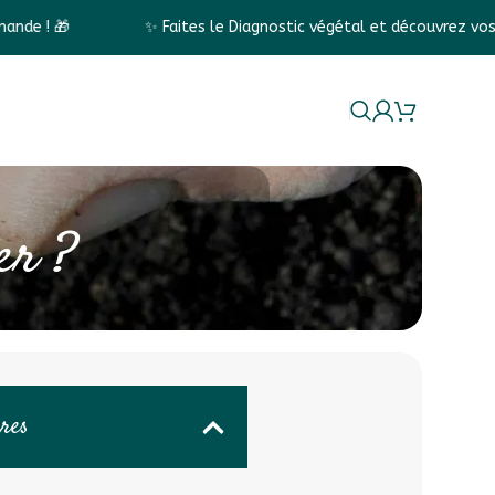
✨ Faites le Diagnostic végétal et découvrez vos conseils pers
La marque
er ?
ères