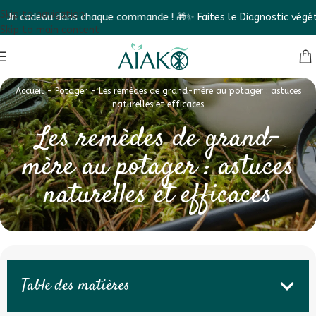
Skip to navigation
au dans chaque commande ! 🎁
✨ Faites le Diagnostic végétal et dé
Skip to main content
Accueil
-
Potager
-
Les remèdes de grand-mère au potager : astuces
naturelles et efficaces
Les remèdes de grand-
mère au potager : astuces
naturelles et efficaces
Table des matières