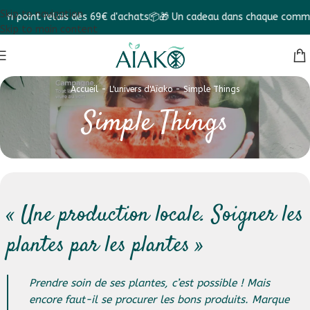
Skip to navigation
oint relais dès 69€ d'achats📦
🎁 Un cadeau dans chaque commande 
Skip to main content
Accueil
-
L'univers d'Aïako
-
Simple Things
Simple Things
« Une production locale. Soigner les
plantes par les plantes »
Prendre soin de ses plantes, c’est possible ! Mais
encore faut-il se procurer les bons produits. Marque