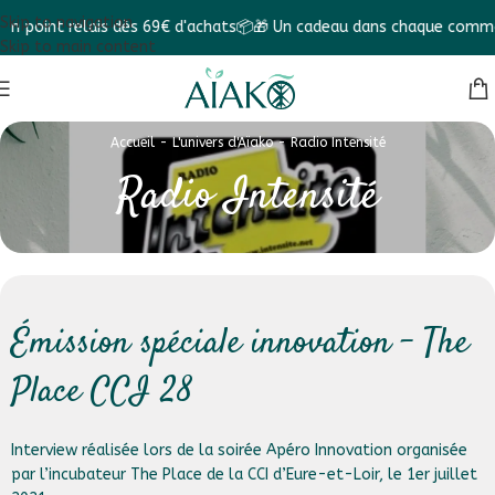
Skip to navigation
oint relais dès 69€ d'achats📦
🎁 Un cadeau dans chaque commande 
Skip to main content
Accueil
-
L'univers d'Aïako
-
Radio Intensité
Radio Intensité
Émission spéciale innovation – The
Place CCI 28
Interview réalisée lors de la soirée Apéro Innovation organisée
par l’incubateur The Place de la CCI d’Eure-et-Loir, le 1er juillet