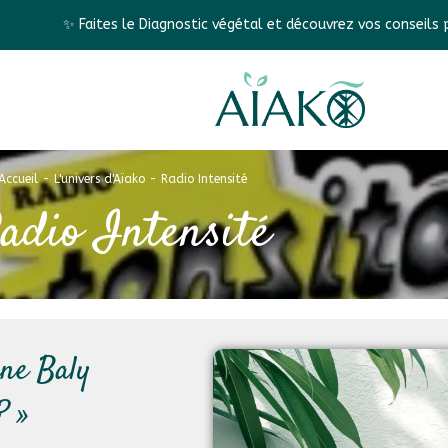
 le Diagnostic végétal et découvrez vos conseils personnalisés ✨
Accueil
-
L'univers d'Aïako
-
Radio Intensité
adio Intensité
ne Baly
? »