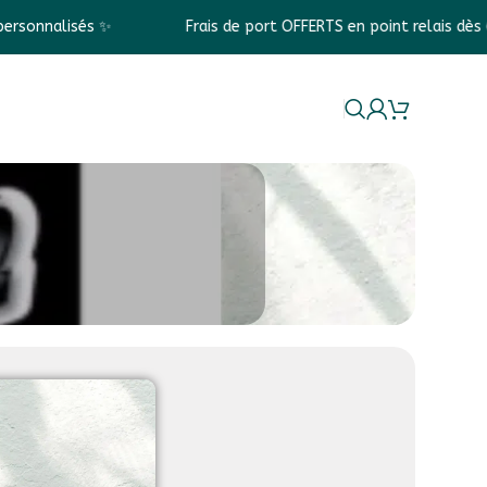
Frais de port OFFERTS en point relais dès 69€ d'achats📦
La marque