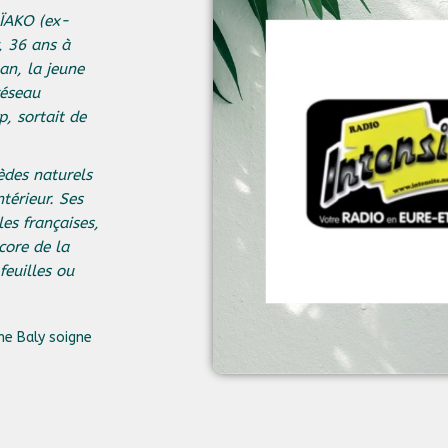
AÏAKO (ex-
, 36 ans à
 an, la jeune
réseau
, sortait de
èdes naturels
térieur. Ses
es françaises,
core de la
 feuilles ou
e Baly soigne