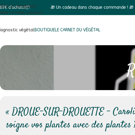
Skip to navigation
🎁 Un cadeau dans chaque commande ! 🎁
✨ Faites
Skip to main content
iagnostic végétal
BOUTIQUE
LE CARNET DU VÉGÉTAL
R
« DROUE-SUR-DROUETTE – Caroli
soigne vos plantes avec des plantes 