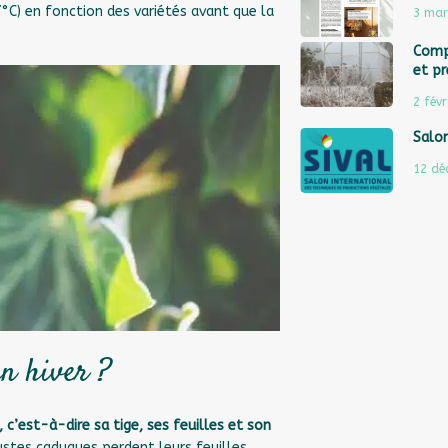
°C) en fonction des variétés avant que la
3 mar
Comp
et pr
2 févr
Salon
12 dé
en hiver ?
 c’est-à-dire sa tige, ses feuilles et son
ustes caduques perdent leurs feuilles,