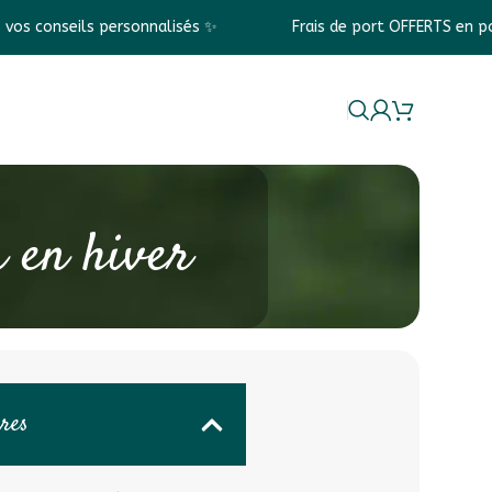
nnalisés ✨
Frais de port OFFERTS en point relais dès 69€ 
La marque
n en hiver
ères