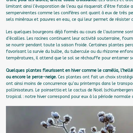
limitant ainsi l’évaporation de l’eau qui risquerait d’être fatale
sempervirentes comme les conifères ont quant à eux de très peti
sels minéraux et pauvres en eau, ce qui leur permet de résister a
Les quelques bourgeons déjà formés au cours de l’automne sont
d’écailles. Les racines continuent leur activité souterraine, four
se nourrir pendant toute la saison froide. Certaines plantes pe
favorisant la survie du bulbe, du tubercule ou du rhizome enfoncé
températures, il attend que le sol se réchauffe pour entamer s
Quelques plantes fleurissent en hiver comme le camélia, l’hellé
ou encore le perce-neige.
Ces plantes ont fait un choix stratégiqu
ont ainsi moins de concurrence qu’au printemps dans le transpor
pollinisateurs. Le poinsettia et le cactus de Noël (schlumbergera
tropical : notre hiver correspond pour eux à la période normale d