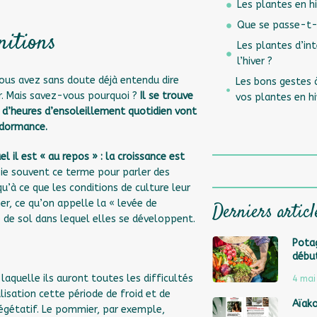
Les plantes en hi
Que se passe-t-i
nitions
Les plantes d’in
l’hiver ?
 vous avez sans doute déjà entendu dire
Les bons gestes 
er. Mais savez-vous pourquoi ?
Il se trouve
vos plantes en hi
e d’heures d’ensoleillement quotidien vont
 dormance.
 il est « au repos » : la croissance est
e souvent ce terme pour parler des
u’à ce que les conditions de culture leur
r, ce qu’on appelle la « levée de
Derniers articl
e de sol dans lequel elles se développent.
Potag
débu
aquelle ils auront toutes les difficultés
4 mai
isation cette période de froid et de
Aïak
égétatif. Le pommier, par exemple,