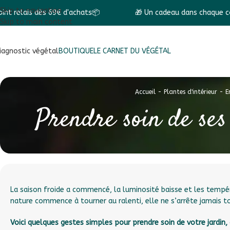
Skip to navigation
d'achats📦
🎁 Un cadeau dans chaque commande ! 🎁
Skip to main content
iagnostic végétal
BOUTIQUE
LE CARNET DU VÉGÉTAL
Accueil
-
Plantes d'intérieur
-
E
Prendre soin de ses 
La saison froide a commencé, la luminosité baisse et les tempé
nature commence à tourner au ralenti, elle ne s’arrête jamais to
Voici quelques gestes simples pour prendre soin de votre jardin,