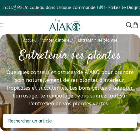
Skip to navigation
 chaque commande ! 🎁
✨ Faites le Diagnostic végétal et découvrez
Skip to main content
Accueil
-
Plantes d'intérieur
-
Entretenir ses plantes
Entretenir ses plantes
Quelques conseils et astuces de AÏAKO pour prendre
soin naturellement de ses plantes d’intérieur,
tropicales et succulentes. Les bons gestes à adopter,
l’arrosage, le rempotage : vous saurez tout sur
l’entretien de vos plantes vertes !