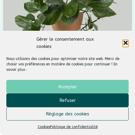
Gérer le consentement aux
cookies
Nous utilisons des cookies pour optimiser notre site web. Merci de
choisir vos préférences en matière de cookies pour continuer ! En
savoir plus :
Accepter
Refuser
Réglage des cookies
Cookies
Politique de confidentialité
7 plantes d’intérieur faciles à entretenir
n compte
Boutique
Panier
Diagnostic