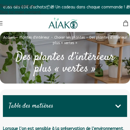
Skip to navigation
dès 69€ d'achats📦
🎁 Un cadeau dans chaque commande ! 🎁
✨ Faites
Skip to main content
Accueil
-
Plantes d'intérieur
-
Choisir ses plantes
-
Des plantes d’intérieur
plus « vertes »
Des plantes d’intérieur
plus « vertes »
Table des matières
Lorsque l’on est sensible à la préservation de l’environnement
,