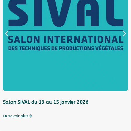
Salon SIVAL du 13 au 15 janvier 2026
L
l
c
En savoir plus
E