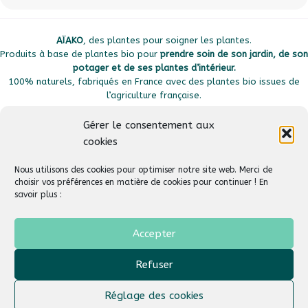
AÏAKO
, des plantes pour soigner les plantes.
Produits à base de plantes bio pour
prendre soin de son jardin, de son
potager et de ses plantes d’intérieur.
100% naturels, fabriqués en France avec des plantes bio issues de
l’agriculture française.
Gérer le consentement aux
cookies
Plan du site
Liens utiles
Nous utilisons des cookies pour optimiser notre site web. Merci de
choisir vos préférences en matière de cookies pour continuer ! En
savoir plus :
Suivez-nous
Aide & Support
Accepter
Refuser
AÏAKO
© 2026
Tous droits réservés –
Un site créé par :
Agence Web HDS
Réglage des cookies