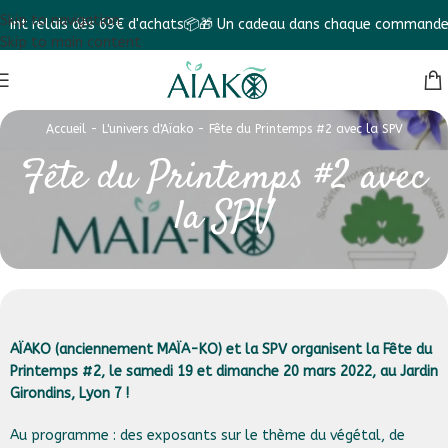
Skip to navigation
relais dès 69€ d'achats📦
🎁 Un cadeau dans chaque commande ! 🎁
Skip to main content
Accueil
-
L'univers d'Aïako
-
Fête du Printemps #2 avec la SPV
Fête du Printemps #2 avec
la SPV
AÏAKO (anciennement MAÏA-KO)
et la SPV organisent la Fête du
Printemps #2, le samedi 19 et dimanche 20 mars 2022, au Jardin
Girondins, Lyon 7 !
Au programme : des exposants sur le thème du végétal, de