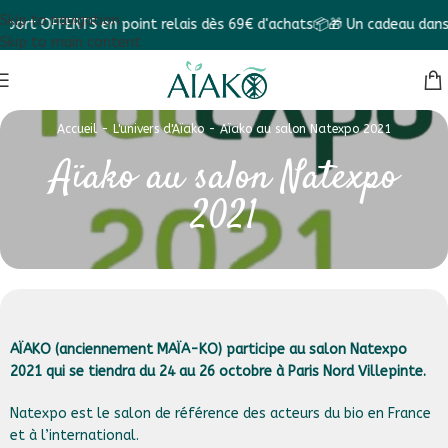
Skip to navigation
rt OFFERTS en point relais dès 69€ d'achats📦
🎁 Un cadeau dans ch
Skip to main content
Accueil
-
L'univers d'Aïako
-
Aïako au salon Natexpo 2021
Aïako au salon Natexpo
2021
AÏAKO (anciennement MAÏA-KO)
participe au salon Natexpo
2021 qui se tiendra du 24 au 26 octobre à Paris Nord Villepinte.
Natexpo est le salon de référence des acteurs du bio en France
et à l’international.