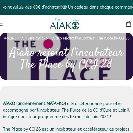
Skip to navigation
nt relais dès 69€ d'achats📦
🎁 Un cadeau dans chaque commande ! 
Skip to main content
Accueil
-
L'univers d'Aïako
-
Aïako rejoint l’incubateur The Place by CCI 28
Aïako rejoint l’incubateur
The Place by CCI 28
AÏAKO (anciennement MAÏA-KO)
a été sélectionné pour être
accompagné par l’incubateur The Place de la CCI d’Eure et Loir. Il
intègre donc leur programme dès le mois de juin 2021 !
The Place by CCI 28 est un incubateur et accélérateur de projets