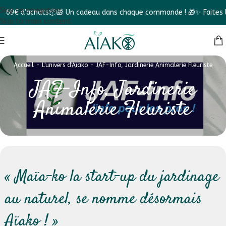
Skip to navigation
9€ d'achats📦
🎁 Un cadeau dans chaque commande ! 🎁
✨ Faites le D
Skip to main content
Accueil
-
L'univers d'Aïako
-
JAF-Info, Jardinerie Animalerie Fleuriste
JAF-Info, Jardinerie
Animalerie Fleuriste
« Maïa-ko la start-up du jardinage
au naturel, se nomme désormais
Aïako ! »