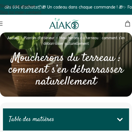
Skip to navigation
9€ d'achats📦
🎁 Un cadeau dans chaque commande ! 🎁
✨ Faites le D
Skip to main content
Accueil
-
Plantes d'intérieur
-
Moucherons du terreau : comment s’en
débarrasser naturellement
Moucherons du terreau :
comment s’en débarrasser
naturellement
Table des matières