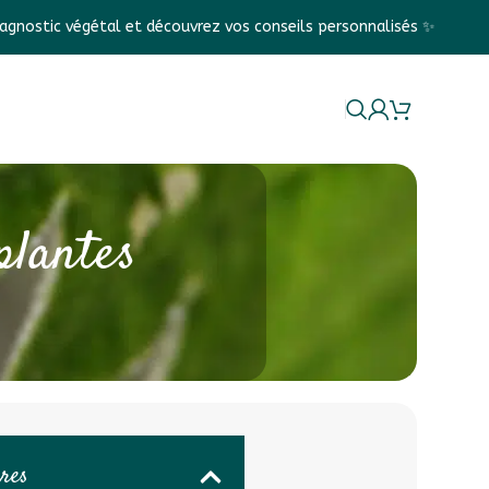
 découvrez vos conseils personnalisés ✨
Frais de port OFF
La marque
plantes
ères