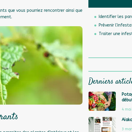
ants que vous pourriez rencontrer ainsi que
Identifier les pa
ement.
Prévenir l'infest
Traiter une infes
Derniers articl
Potag
débu
4 mai
urants
Aïak
3 mar