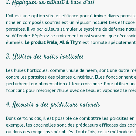
2. Appliquer un extrait à base d'ail
L'ail est une option sûre et efficace pour éliminer divers parasit
riche en composés soufrés est un répulsif naturel très efficace 
parasites. Il va par ailleurs stimuler le système de défense natur
se défendre. Répétez ce traitement aussi souvent que nécessaire
éliminés.
Le produit Prêle, Ail & Thym
est formulé spécialement 
3. Utiliser des huiles horticoles
Les huiles horticoles, comme l'huile de neem, sont une autre mé
contre les parasites des plantes d'intérieur. Elles fonctionnent
perturbant leur alimentation et leur croissance. Pour utiliser une
fabricant pour mélanger l'huile avec de l'eau et vaporisez le mé
4. Recourir à des prédateurs naturels
Dans certains cas, il est possible de combattre les parasites en
exemple, les coccinelles sont des prédateurs efficaces des coch
ou dans des magasins spécialisés. Toutefois, cette méthode e