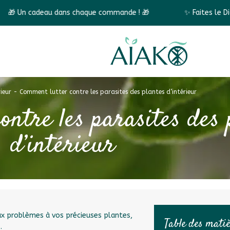
s chaque commande ! 🎁
✨ Faites le Diagnostic végétal et
ieur
-
Comment lutter contre les parasites des plantes d’intérieur
ntre les parasites des 
d’intérieur
 problèmes à vos précieuses plantes,
Table des mati
s.