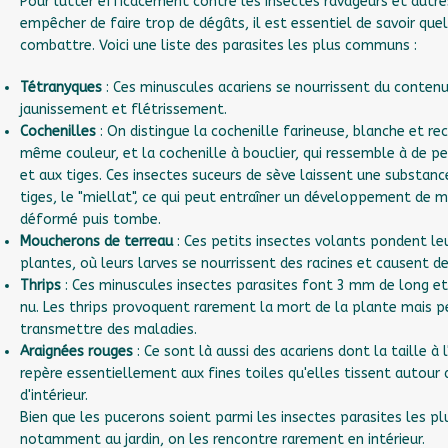
Pour lutter efficacement contre les insectes ravageurs et autres
empêcher de faire trop de dégâts, il est essentiel de savoir qu
combattre. Voici une liste des parasites les plus communs :
Tétranyques
: Ces minuscules acariens se nourrissent du contenu 
jaunissement et flétrissement.
Cochenilles
: On distingue la cochenille farineuse, blanche et re
même couleur, et la cochenille à bouclier, qui ressemble à de pe
et aux tiges. Ces insectes suceurs de sève laissent une substance
tiges, le "miellat", ce qui peut entraîner un développement de mo
déformé puis tombe.
Moucherons de terreau
: Ces petits insectes volants pondent le
plantes, où leurs larves se nourrissent des racines et causent
Thrips
: Ces minuscules insectes parasites font 3 mm de long et s
nu. Les thrips provoquent rarement la mort de la plante mais pe
transmettre des maladies.
Araignées rouges
: Ce sont là aussi des acariens dont la taille 
repère essentiellement aux fines toiles qu'elles tissent autour 
d'intérieur.
Bien que les pucerons soient parmi les insectes parasites les p
notamment au jardin, on les rencontre rarement en intérieur.