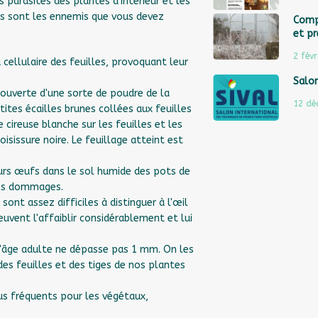
 parasites des plantes d'intérieur et les
els sont les ennemis que vous devez
Comp
et pr
2 févr
cellulaire des feuilles, provoquant leur
Salon
couverte d'une sorte de poudre de la
12 dé
tites écailles brunes collées aux feuilles
 cireuse blanche sur les feuilles et les
isissure noire. Le feuillage atteint est
urs œufs dans le sol humide des pots de
 des dommages.
ont assez difficiles à distinguer à l'œil
uvent l'affaiblir considérablement et lui
à l'âge adulte ne dépasse pas 1 mm. On les
des feuilles et des tiges de nos plantes
lus fréquents pour les végétaux,