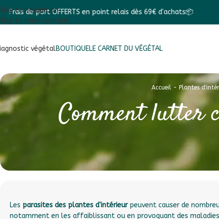
Skip to navigation
ERTS en point relais dès 69€ d'achats📦
🎁 Un cadeau dan
Skip to main content
iagnostic végétal
BOUTIQUE
LE CARNET DU VÉGÉTAL
Accueil
-
Plantes d'intér
Comment lutter co
Les
parasites des plantes d'intérieur
peuvent causer de nombreux
notamment en les affaiblissant ou en provoquant des maladie