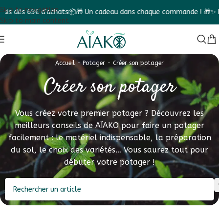
Skip to navigation
ts📦
🎁 Un cadeau dans chaque commande ! 🎁
✨ Faites le Diagnosti
Skip to main content
Accueil
-
Potager
-
Créer son potager
Créer son potager
Vous créez votre premier potager ? Découvrez les
meilleurs conseils de AÏAKO pour faire un potager
facilement : le matériel indispensable, la préparation
du sol, le choix des variétés… Vous saurez tout pour
débuter votre potager !