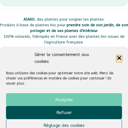
AÏAKO
, des plantes pour soigner les plantes.
Produits à base de plantes bio pour
prendre soin de son jardin, de son
potager et de ses plantes d’intérieur.
100% naturels, fabriqués en France avec des plantes bio issues de
l’agriculture française.
Gérer le consentement aux
cookies
Plan du site
Liens utiles
Nous utilisons des cookies pour optimiser notre site web. Merci de
choisir vos préférences en matière de cookies pour continuer ! En
savoir plus :
Suivez-nous
Aide & Support
Accepter
Refuser
AÏAKO
© 2026
Tous droits réservés –
Un site créé par :
Agence Web HDS
Réglage des cookies