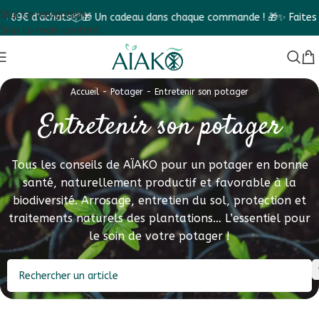
Skip to navigation
cadeau dans chaque commande ! 🎁
✨ Faites le Diagnostic végétal e
Skip to main content
Accueil
-
Potager
-
Entretenir son potager
Entretenir son potager
Tous les conseils de AÏAKO pour un potager en bonne
santé, naturellement productif et favorable à la
biodiversité. Arrosage, entretien du sol, protection et
traitements naturels des plantations… L’essentiel pour
le soin de votre potager !