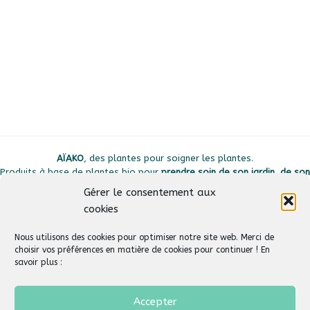
AÏAKO
, des plantes pour soigner les plantes.
Produits à base de plantes bio pour
prendre soin de son jardin, de son
potager et de ses plantes d’intérieur.
Gérer le consentement aux
100% naturels, fabriqués en France avec des plantes bio issues de
cookies
l’agriculture française.
Nous utilisons des cookies pour optimiser notre site web. Merci de
choisir vos préférences en matière de cookies pour continuer ! En
Plan du site
savoir plus :
Liens utiles
Accepter