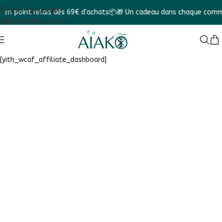
Skip to navigation
 en point relais dès 69€ d'achats📦
🎁 Un cadeau dans chaque comm
Skip to main content
[yith_wcaf_affiliate_dashboard]