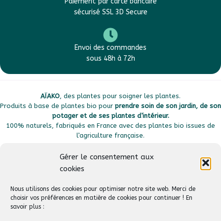
Paiement par carte bancaire
sécurisé SSL 3D Secure
Envoi des commandes
sous 48h à 72h
AÏAKO
, des plantes pour soigner les plantes.
Produits à base de plantes bio pour
prendre soin de son jardin, de son
potager et de ses plantes d’intérieur.
100% naturels, fabriqués en France avec des plantes bio issues de
l’agriculture française.
Gérer le consentement aux
cookies
Plan du site
Liens utiles
Nous utilisons des cookies pour optimiser notre site web. Merci de
choisir vos préférences en matière de cookies pour continuer ! En
savoir plus :
Suivez-nous