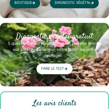
BOUTIQUE
DIAGNOSTIC VÉGÉTAL
Diagnostic végétal gratuit
5 questions pour savoir comment prendre soin de
vos plantes d'intérieur, votre jardin ou votre
potager.
FAIRE LE TEST
Les avis clients