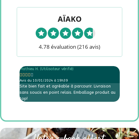
AÏAKO
4.78 évaluation
(216 avis)
Mathieu H. (Utilisateur vérifié)
Loëlia (Ut










Avis du 10/01/2024 à 19h39
Avis du 
Site bien fait et agréable à parcourir. Livraison
Site int
sans soucis en point relais. Emballage produit au
top!