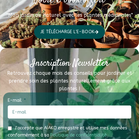
Votre e-book offert
"Mon jardin au naturel avec les plantes médicinales"
JE TÉLÉCHARGE L'E-BOOK
Inscription Newsletter
Retrouvez chaque mois des conseils pour jardiner et
prendre soin des plantes naturellement grâce aux
plantes !
E-mail
J'accepte que AÏAKO enregistre et utilise mes données
conformément à sa
Politique de confidentialité